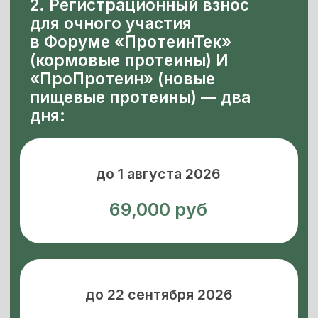
после 22 сентября 2026
85,000 руб
3. Регистрационный взноc для
ЗАОЧНОГО участия в Форуме
«ПротеинТек» (кормовые
протеины) И «ПроПротеин»
(новые пищевые протеины) —
два дня:
Регистрационный взнос для
заочного участия через веб-
трансляцию
45,000 руб