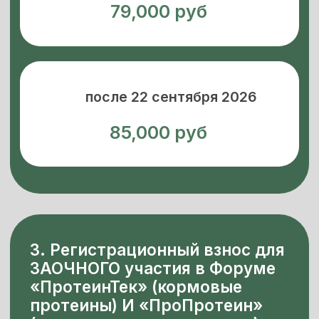
В стоимость
регистрационного
взноса для очного
участия входит:
Участие в Форуме с обедом, с
перерывами на кофе и
коктейлем;
Сборник презентаций
Закрытый чат для всех
Форума в электронном виде
участников в Телеграме
Порядок оплаты.
Оплата может быть
произведена банковским переводом,
а также основными кредитными
картами. При оплате в день форума или