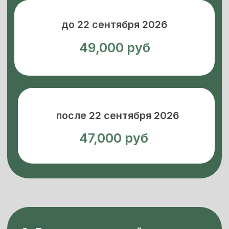
2. Регистрационный взноc
для очного участия
в Форуме «ПротеинТек»
(кормовые протеины) И
«ПроПротеин» (новые
пищевые протеины) — два
дня:
до 1 августа 2026
69,000 руб
до 22 сентября 2026
79,000 руб