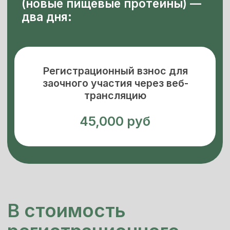
после форума цена участия
85 000
рублей.
Реклама, партнерское участие.
Мы
предлагаем различные возможности,
просьба связаться по эл почте:
info@rusbio.org
ЗАРЕГИСТРИРОВАТЬСЯ НА ФОРУМ
+7 (495) 488-6749
Все события: