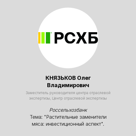
максимально полезной
и продуктивной среды для
общения, обучения и налаживания
ценных партнёрских связей.
КНЯЗЬКОВ Олег
Владимирович
Заместитель руководителя центра отраслевой
экспертизы, Центр отраслевой экспертизы
Мы постоянно совершенствуем
Россельхозбанк
наши подходы, чтобы обеспечить
Тема: "Растительные заменители
стимулирующую атмосферу,
мяса: инвестиционный аспект".
в которой участники будут
окружены опытными