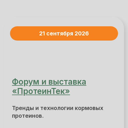
кормовые протеины (соя, горох
и другие), микробные белки
(кормовые дрожжи, протеины
из метана), послеспиртовая барда,
насекомые и другие кормовые
протеины.
Подробнее о форуме
22 сентября 2026
Форум и выставка