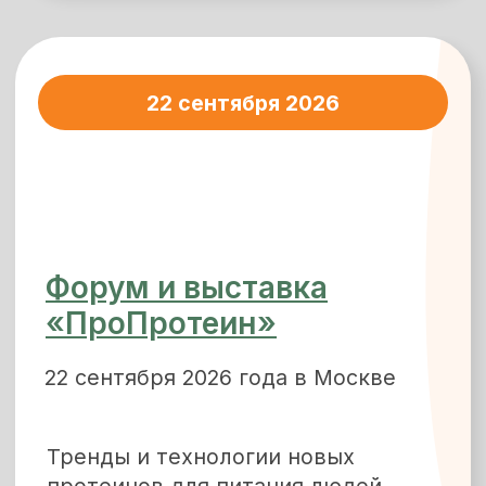
Форум и выставка
«Грэйнтек-2026»
Международный Форум и
выставка по биоэкономике,
глубокой переработке зерна и
промышленной биотехнологии
1-2 декабря 2026 года в Москве
В фокусе Форума – практические
аспекты глубокой переработки
зерна и сахарной свеклы как для
производства продуктов питания
и кормов, так и
биотехнологических продуктов с
высокой добавленной
стоимостью.
Подробнее о форуме