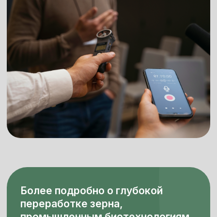
Задать вопросы о переработке
зерна можно экспертам
Российской Биотопливной
Ассоциации, направив вопрос
на:
info@rusbio.org
Имейте в виду, что из-за
ограниченного количества
бесплатных приглашений не все
запросы будут удовлетворены.
Оргкомитет резервирует за
собой право отказать в запросе
по своему усмотрению.
Загрузить пресс-кит