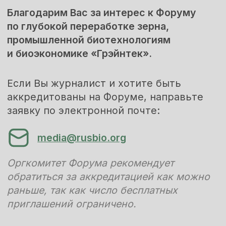
аккредитованы на Форуме, направьте
заявку по электронной почте:
media@rusbio.org
Оргкомитет Форума рекомендует
обратиться за аккредитацией как можно
раньше, так как число бесплатных
приглашений ограничено.
Контакт для организации интервью
и встреч с докладчиками, участниками
Форума и получения дополнительной
информации для прессы:
media@rusbio.org
По вопросам, связанным с организацией
Форума и регистрацией участников
(не прессы), просьба связываться
с Оргкомитетом по электронной почте
info@rusbio.org