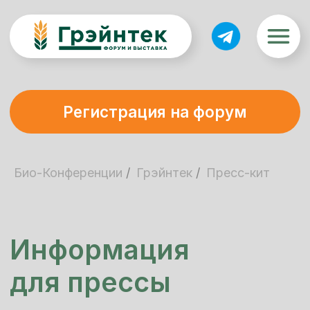
Регистрация на форум
Био-Конференции
/
Грэйнтек
/
Пресс-кит
Информация
для прессы
Благодарим Вас за интерес к Форуму
по глубокой переработке зерна,
промышленной биотехнологиям
и биоэкономике «Грэйнтек».
Если Вы журналист и хотите быть