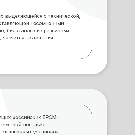
но выделяющейся с технической,
дставляющей несомненный
о, биоэтанола из различных
 является технология
ущих российских EPCM-
плектной поставке
ромышленных установок