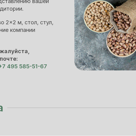
едставлению вашей
удитории.
 2×2 м, стол, стул,
ание компании
ожалуйста,
почте:
+7 495 585-51-67
а