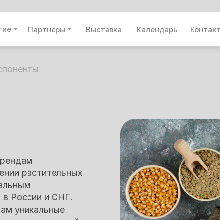
тие
Партнёры
Выставка
Календарь
Контак
споненты
трендам
нении растительных
кальным
в России и СНГ.
вам уникальные