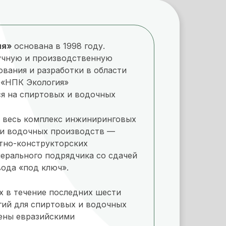
ия»
основана в 1998 году.
учную и производственную
вания и разработки в области
 «НПК Экология»
я на спиртовых и водочных
т весь комплекс инжиниринговых
 и водочных производств —
тно-конструкторских
нерального подрядчика со сдачей
вода «под ключ».
х в течение последних шести
огий для спиртовых и водочных
ены евразийскими