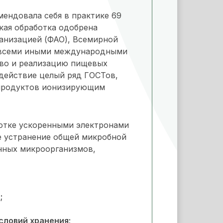
мендовала себя в практике 69
акая обработка одобрена
анизацией (ФАО), Всемирной
е всеми иными международными
во и реализацию пищевых
действие целый ряд ГОСТов,
продуктов ионизирующим
отке ускоренными электронами
е устранение общей микробной
нных микроорганизмов,
;
словий хранения;